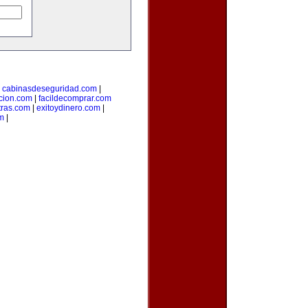
|
cabinasdeseguridad.com
|
icion.com
|
facildecomprar.com
tras.com
|
exitoydinero.com
|
om
|