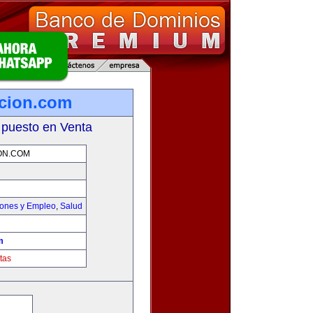
icion.com
 puesto en Venta
ON.COM
iones y Empleo
,
Salud
m
tas