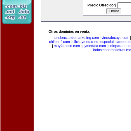
Precio Ofrecido $
Otros dominios en venta:
tendenciasdemarketing.com
|
vinosdecuyo.com
chilesoft.com
|
clickpymes.com
|
especialistaennutr
|
muyfamoso.com
|
pymedata.com
|
soloparanoso
industriasbrasileiras.c