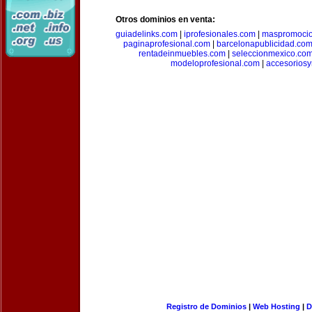
Otros dominios en venta:
guiadelinks.com
|
iprofesionales.com
|
maspromoci
paginaprofesional.com
|
barcelonapublicidad.co
rentadeinmuebles.com
|
seleccionmexico.co
modeloprofesional.com
|
accesorios
Registro de Dominios
|
Web Hosting
|
D