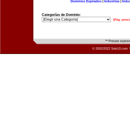
Dominios Expirados
|
Industrias
|
Indu
Categorías de Dominio:
[Pág. princi
** Precios expre
© 2002/2022 Solo10.com