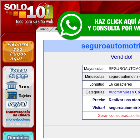
seguroautomotr
Vendido!
Mayusculas:
SEGUROAUTOMO
Minusculas:
seguroautomotriz
Longitud:
16 caracteres
Categorias:
AutomÃ³viles y C
Precio:
Realizar una ofer
Visitar!
seguroautomotri
Serán consideradas ofer