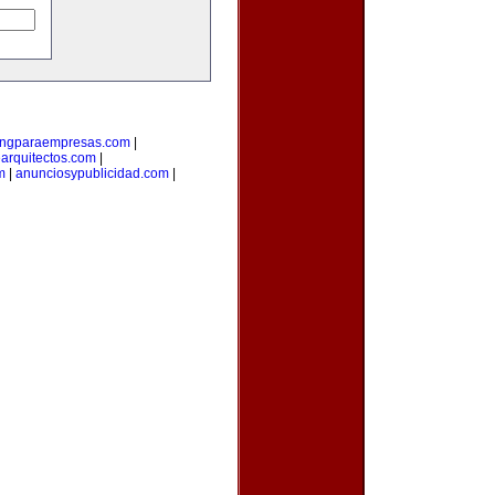
ingparaempresas.com
|
arquitectos.com
|
m
|
anunciosypublicidad.com
|