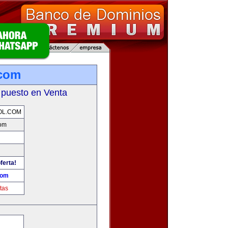
.com
 puesto en Venta
OL.COM
com
ferta!
com
tas