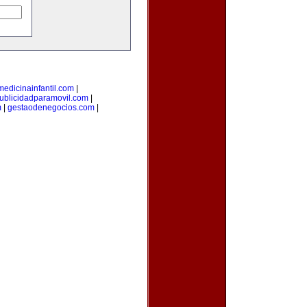
medicinainfantil.com
|
ublicidadparamovil.com
|
m
|
gestaodenegocios.com
|