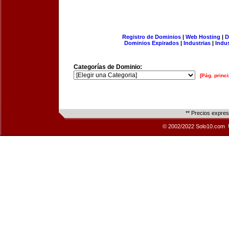
Registro de Dominios
|
Web Hosting
|
D
Dominios Expirados
|
Industrias
|
Indu
Categorías de Dominio:
[Pág. princi
** Precios expre
© 2002/2022 Solo10.com