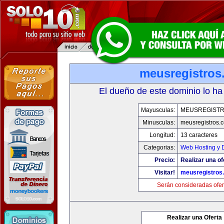
meusregistros
El dueño de este dominio lo ha
Mayusculas:
MEUSREGIST
Minusculas:
meusregistros.
Longitud:
13 caracteres
Categorias:
Web Hosting y 
Precio:
Realizar una of
Visitar!
meusregistros
Serán consideradas ofer
Realizar una Oferta