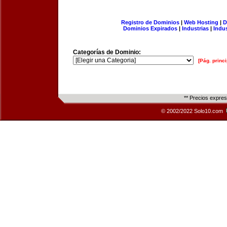
Registro de Dominios
|
Web Hosting
|
D
Dominios Expirados
|
Industrias
|
Indu
Categorías de Dominio:
[Pág. princi
** Precios expre
© 2002/2022 Solo10.com