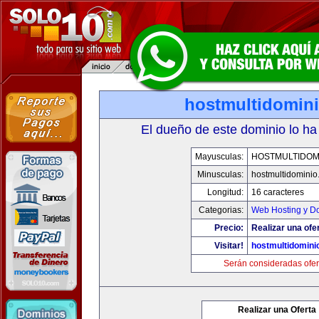
hostmultidomin
El dueño de este dominio lo ha
Mayusculas:
HOSTMULTIDOM
Minusculas:
hostmultidomini
Longitud:
16 caracteres
Categorias:
Web Hosting y D
Precio:
Realizar una ofe
Visitar!
hostmultidomini
Serán consideradas ofer
Realizar una Oferta