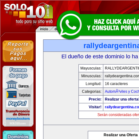
rallydeargenti
El dueño de este dominio lo ha
Mayusculas:
RALLYDEARGENTI
Minusculas:
rallydeargentina.co
Longitud:
16 caracteres
Categorias:
AutomÃ³viles y Coc
Precio:
Realizar una oferta
Visitar!
rallydeargentina.c
Serán consideradas ofer
Realizar una Oferta