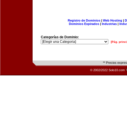
Registro de Dominios
|
Web Hosting
|
D
Dominios Expirados
|
Industrias
|
Indu
Categorías de Dominio:
[Pág. princi
** Precios expre
© 2002/2022 Solo10.com