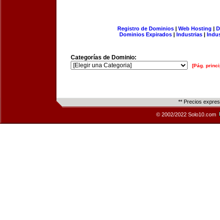
Registro de Dominios
|
Web Hosting
|
D
Dominios Expirados
|
Industrias
|
Indu
Categorías de Dominio:
[Pág. princi
** Precios expre
© 2002/2022 Solo10.com