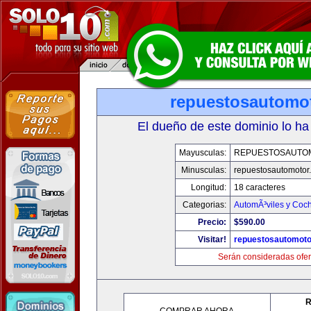
repuestosautomo
El dueño de este dominio lo ha
Mayusculas:
REPUESTOSAUTO
Minusculas:
repuestosautomotor
Longitud:
18 caracteres
Categorias:
AutomÃ³viles y Coc
Precio:
$590.00
Visitar!
repuestosautomoto
Serán consideradas ofer
R