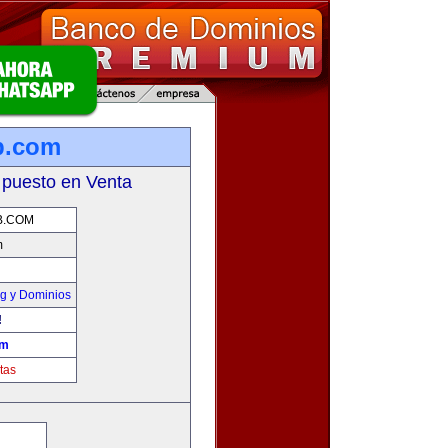
b.com
 puesto en Venta
B.COM
m
g y Dominios
!
om
tas