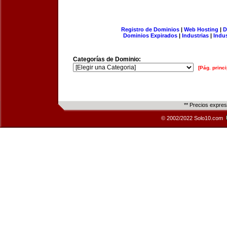
Registro de Dominios
|
Web Hosting
|
D
Dominios Expirados
|
Industrias
|
Indu
Categorías de Dominio:
[Pág. princi
** Precios expre
© 2002/2022 Solo10.com