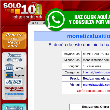
monetizatusiti
El dueño de este dominio lo ha
Mayusculas:
MONETIZATUSITIO
Minusculas:
monetizatusitio.com
Longitud:
15 caracteres
Categorias:
Internet
,
Web Hostin
Precio:
Realizar una oferta
Visitar!
monetizatusitio.co
Serán consideradas ofer
Realizar una Oferta