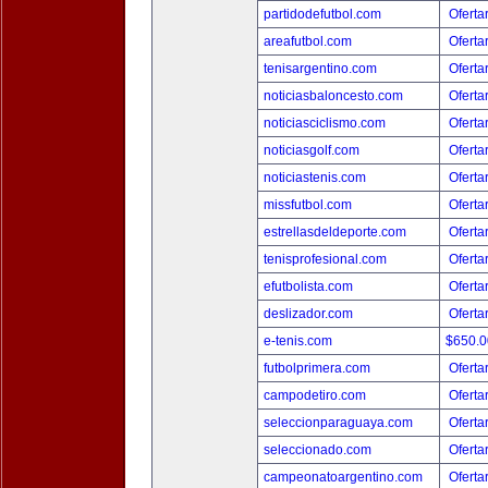
partidodefutbol.com
Oferta
areafutbol.com
Oferta
tenisargentino.com
Oferta
noticiasbaloncesto.com
Oferta
noticiasciclismo.com
Oferta
noticiasgolf.com
Oferta
noticiastenis.com
Oferta
missfutbol.com
Oferta
estrellasdeldeporte.com
Oferta
tenisprofesional.com
Oferta
efutbolista.com
Oferta
deslizador.com
Oferta
e-tenis.com
$650.
futbolprimera.com
Oferta
campodetiro.com
Oferta
seleccionparaguaya.com
Oferta
seleccionado.com
Oferta
campeonatoargentino.com
Oferta